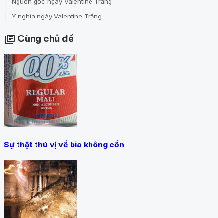
Nguồn gốc ngày Valentine Trắng
Ý nghĩa ngày Valentine Trắng
Cùng chủ đề
library_books
Sự thật thú vị về bia không cồn