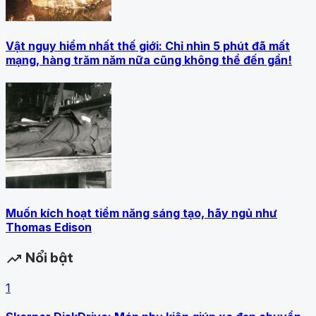
Vật nguy hiểm nhất thế giới: Chỉ nhìn 5 phút đã mất
mạng, hàng trăm năm nữa cũng không thể đến gần!
Muốn kích hoạt tiềm năng sáng tạo, hãy ngủ như
Thomas Edison
Nổi bật
trending_up
1