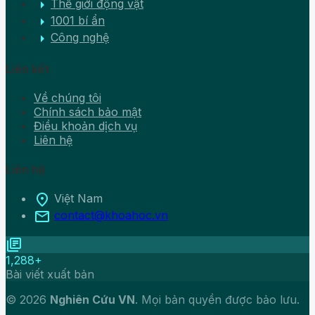
arrow_right
Thế giới động vật
arrow_right
1001 bí ẩn
arrow_right
Công nghệ
Liên kết
Về chúng tôi
Chính sách bảo mật
Điều khoản dịch vụ
Liên hệ
Liên hệ
location_on
Việt Nam
mail
contact@khoahoc.vn
library_books
1,288+
Bài viết xuất bản
© 2026
Nghiên Cứu VN
. Mọi bản quyền được bảo lưu.