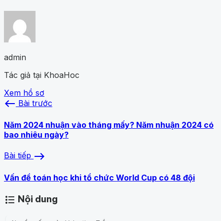
admin
Tác giả tại KhoaHoc
Xem hồ sơ
west
Bài trước
Năm 2024 nhuận vào tháng mấy? Năm nhuận 2024 có
bao nhiêu ngày?
east
Bài tiếp
Vấn đề toán học khi tổ chức World Cup có 48 đội
Nội dung
format_list_bulleted