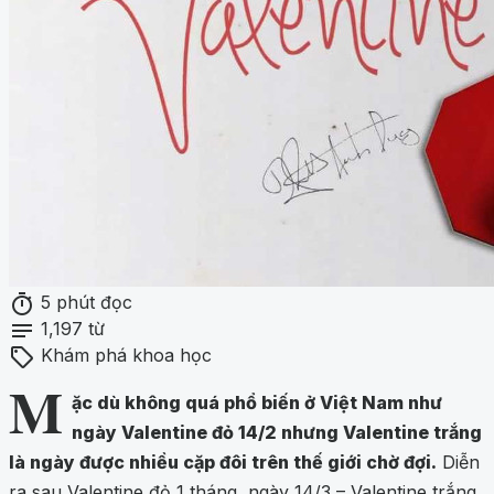
timer
5 phút đọc
notes
1,197 từ
sell
Khám phá khoa học
M
ặc dù không quá phổ biến ở Việt Nam như
ngày Valentine đỏ 14/2 nhưng Valentine trắng
là ngày được nhiều cặp đôi trên thế giới chờ đợi.
Diễn
ra sau Valentine đỏ 1 tháng, ngày 14/3 – Valentine trắng