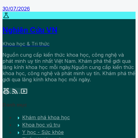
30/07/2026
science
Nghiên Cứu VN
Khoa học & Tri thức
Nguồn cung cấp kiến thức khoa học, công nghệ và
phát minh uy tín nhất Việt Nam. Khám phá thế giới qua
lăng kính khoa học mỗi ngày.Nguồn cung cấp kiến thức
khoa học, công nghệ và phát minh uy tín. Khám phá thế
giới qua lăng kính khoa học mỗi ngày.
social_leaderboard
rss_feed
smart_display
Danh mục
arrow_right
Khám phá khoa học
arrow_right
Khoa học vũ trụ
arrow_right
Y học - Sức khỏe