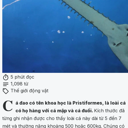
timer
5 phút đọc
notes
1,098 từ
sell
Thế giới động vật
C
á đao có tên khoa học là Pristiformes, là loài cá
có họ hàng với cá mập và cá đuối.
Kích thước đã
từng ghi nhận được cho thấy loài cá này dài từ 5 đến 7
mét và thường nặng khoảng 500 hoặc 600kg. Chúng có