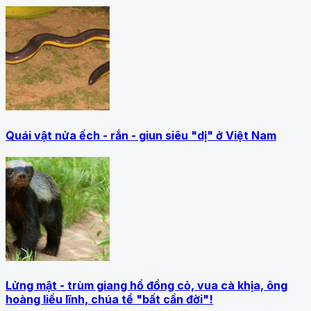
Quái vật nửa ếch - rắn - giun siêu "dị" ở Việt Nam
Lửng mật - trùm giang hồ đồng cỏ, vua cà khịa, ông
hoàng liều lĩnh, chúa tể "bất cần đời"!