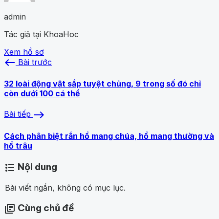
admin
Tác giả tại KhoaHoc
Xem hồ sơ
west
Bài trước
32 loài động vật sắp tuyệt chủng, 9 trong số đó chỉ
còn dưới 100 cá thể
east
Bài tiếp
Cách phân biệt rắn hổ mang chúa, hổ mang thường và
hổ trâu
Nội dung
format_list_bulleted
Bài viết ngắn, không có mục lục.
Cùng chủ đề
library_books