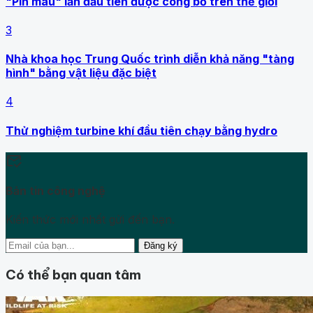
"Pin máu" lần đầu tiên được công bố trên thế giới
3
Nhà khoa học Trung Quốc trình diễn khả năng "tàng
hình" bằng vật liệu đặc biệt
4
Thử nghiệm turbine khí đầu tiên chạy bằng hydro
mark_email_read
Bản tin công nghệ
Kiến thức mới nhất gửi đến bạn.
Đăng ký
Có thể bạn quan tâm