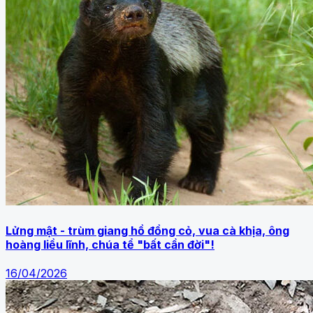
Lửng mật - trùm giang hồ đồng cỏ, vua cà khịa, ông
hoàng liều lĩnh, chúa tể "bất cần đời"!
16/04/2026