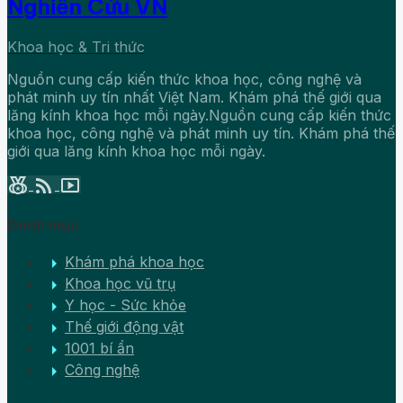
Nghiên Cứu VN
Khoa học & Tri thức
Nguồn cung cấp kiến thức khoa học, công nghệ và
phát minh uy tín nhất Việt Nam. Khám phá thế giới qua
lăng kính khoa học mỗi ngày.Nguồn cung cấp kiến thức
khoa học, công nghệ và phát minh uy tín. Khám phá thế
giới qua lăng kính khoa học mỗi ngày.
social_leaderboard
rss_feed
smart_display
Danh mục
arrow_right
Khám phá khoa học
arrow_right
Khoa học vũ trụ
arrow_right
Y học - Sức khỏe
arrow_right
Thế giới động vật
arrow_right
1001 bí ẩn
arrow_right
Công nghệ