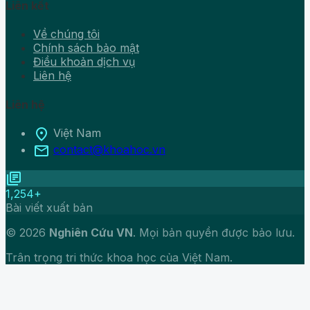
Liên kết
Về chúng tôi
Chính sách bảo mật
Điều khoản dịch vụ
Liên hệ
Liên hệ
location_on
Việt Nam
mail
contact@khoahoc.vn
library_books
1,254+
Bài viết xuất bản
© 2026
Nghiên Cứu VN
. Mọi bản quyền được bảo lưu.
Trân trọng tri thức khoa học của Việt Nam.