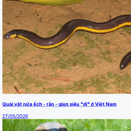
Quái vật nửa ếch - rắn - giun siêu "dị" ở Việt Nam
27/05/2026