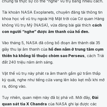
chúng ta thực sự có thể “nghe” vũ trụ bằng nhiều cách.
Tài khoản NASA Exoplanets, chuyên đăng tải thông tin
khoa học về vũ trụ ngoài Hệ Mặt trời của Cơ quan Hàng
không Vũ trụ Mỹ (NASA), vừa đăng bài giải thích
cách
con người “nghe” được âm thanh của hố đen.
Vào tháng 5, NASA đã công bố đoạn âm thành dài 35
giây thu lại âm thanh của
hố đen nằm ở trung tâm cụm
thiên hà khổng lồ thuộc chòm sao Perseus
, cách Trái
đất 240 triệu năm ánh sáng.
Vật thể vũ trụ này phát ra âm thanh gầm gừ trầm thấp
kỳ quái, nghe như tiếng cửa vang lên kẽo kẹt mỗi khi mở
ra, đóng vào.
Tuy nhiên, quan niệm này đã bị phá vỡ. Mới đây,
Đài
quan sát tia X Chandra
của NASA ghi lại được các