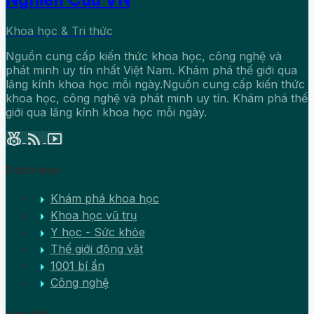
Khoa học & Tri thức
Nguồn cung cấp kiến thức khoa học, công nghệ và
phát minh uy tín nhất Việt Nam. Khám phá thế giới qua
lăng kính khoa học mỗi ngày.Nguồn cung cấp kiến thức
khoa học, công nghệ và phát minh uy tín. Khám phá thế
giới qua lăng kính khoa học mỗi ngày.
social_leaderboard
rss_feed
smart_display
Danh mục
arrow_right
Khám phá khoa học
arrow_right
Khoa học vũ trụ
arrow_right
Y học - Sức khỏe
arrow_right
Thế giới động vật
arrow_right
1001 bí ẩn
arrow_right
Công nghệ