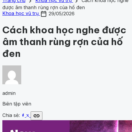
search
close
home
chevron_right
chevron_right
Trang chủ
Trang chủ
Khoa học vũ trụ
Cách khoa học nghe
Chủ đề
được âm thanh rùng rợn của hố đen
Gợi ý danh mục
calendar_today
Khám phá khoa học
434
Khoa học vũ trụ
263
Y học -
Khoa học vũ trụ
29/05/2026
Khám phá khoa học
Khoa học vũ trụ
Y học - Sức k
Sức khỏe
205
Thế giới động vật
162
1001 bí ẩn
99
Công
động vật
1001 bí ẩn
Công nghệ
nghệ
84
Cách khoa học nghe được
âm thanh rùng rợn của hố
đen
admin
Biên tập viên
link
Chia sẻ: