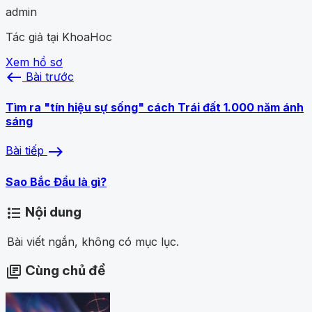
admin
Tác giả tại KhoaHoc
Xem hồ sơ
west
Bài trước
Tìm ra "tín hiệu sự sống" cách Trái đất 1.000 năm ánh
sáng
east
Bài tiếp
Sao Bắc Đẩu là gì?
Nội dung
format_list_bulleted
Bài viết ngắn, không có mục lục.
Cùng chủ đề
library_books