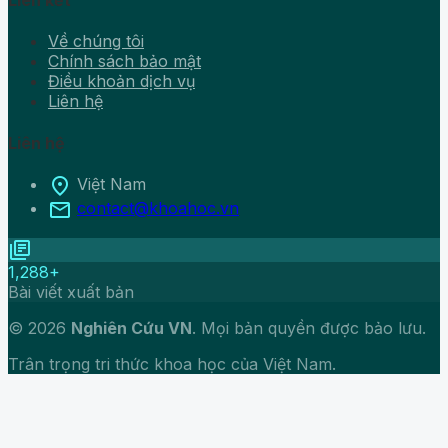
Liên kết
Về chúng tôi
Chính sách bảo mật
Điều khoản dịch vụ
Liên hệ
Liên hệ
location_on
Việt Nam
mail
contact@khoahoc.vn
library_books
1,288+
Bài viết xuất bản
© 2026
Nghiên Cứu VN
. Mọi bản quyền được bảo lưu.
Trân trọng tri thức khoa học của Việt Nam.