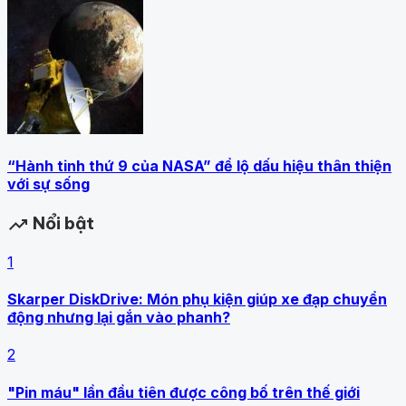
“Hành tinh thứ 9 của NASA” để lộ dấu hiệu thân thiện
với sự sống
Nổi bật
trending_up
1
Skarper DiskDrive: Món phụ kiện giúp xe đạp chuyển
động nhưng lại gắn vào phanh?
2
"Pin máu" lần đầu tiên được công bố trên thế giới