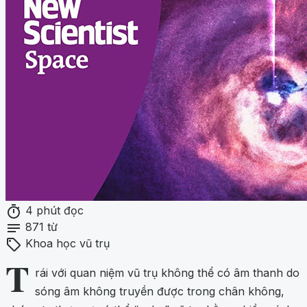
timer
4 phút đọc
notes
871 từ
sell
Khoa học vũ trụ
T
rái với quan niệm vũ trụ không thể có âm thanh do
sóng âm không truyền được trong chân không,