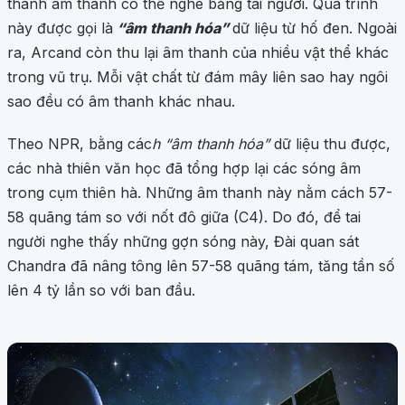
thành âm thanh có thể nghe bằng tai người. Quá trình
này được gọi là
“âm thanh hóa”
dữ liệu từ hố đen. Ngoài
ra, Arcand còn thu lại âm thanh của nhiều vật thể khác
trong vũ trụ. Mỗi vật chất từ đám mây liên sao hay ngôi
sao đều có âm thanh khác nhau.
Theo NPR, bằng các
h “âm thanh hóa”
dữ liệu thu được,
các nhà thiên văn học đã tổng hợp lại các sóng âm
trong cụm thiên hà. Những âm thanh này nằm cách 57-
58 quãng tám so với nốt đô giữa (C4). Do đó, để tai
người nghe thấy những gợn sóng này, Đài quan sát
Chandra đã nâng tông lên 57-58 quãng tám, tăng tần số
lên 4 tỷ lần so với ban đầu.