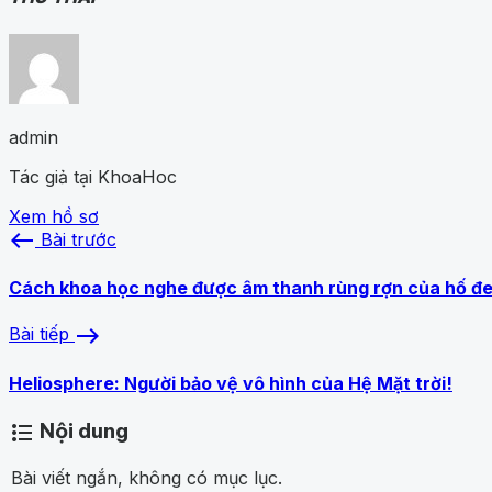
admin
Tác giả tại KhoaHoc
Xem hồ sơ
west
Bài trước
Cách khoa học nghe được âm thanh rùng rợn của hố đ
east
Bài tiếp
Heliosphere: Người bảo vệ vô hình của Hệ Mặt trời!
Nội dung
format_list_bulleted
Bài viết ngắn, không có mục lục.