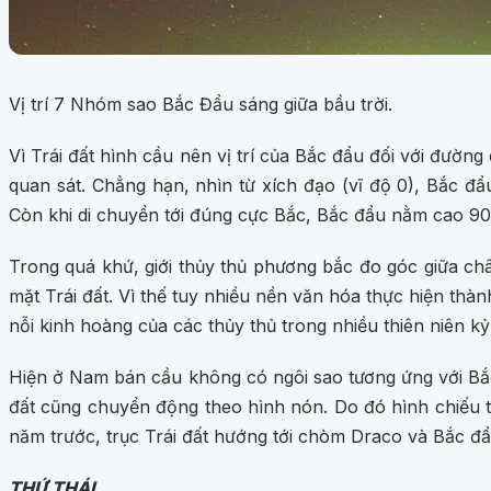
Vị trí 7 Nhóm sao Bắc Đẩu sáng giữa bầu trời.
Vì Trái đất hình cầu nên vị trí của Bắc đẩu đối với đường
quan sát. Chẳng hạn, nhìn từ xích đạo (vĩ độ 0), Bắc đẩ
Còn khi di chuyển tới đúng cực Bắc, Bắc đẩu nằm cao 90 
Trong quá khứ, giới thủy thủ phương bắc đo góc giữa chân
mặt Trái đất. Vì thế tuy nhiều nền văn hóa thực hiện thà
nỗi kinh hoàng của các thủy thủ trong nhiều thiên niên kỷ
Hiện ở Nam bán cầu không có ngôi sao tương ứng với Bắc 
đất cũng chuyển động theo hình nón. Do đó hình chiếu trụ
năm trước, trục Trái đất hướng tới chòm Draco và Bắc đẩ
THỨ THÁI