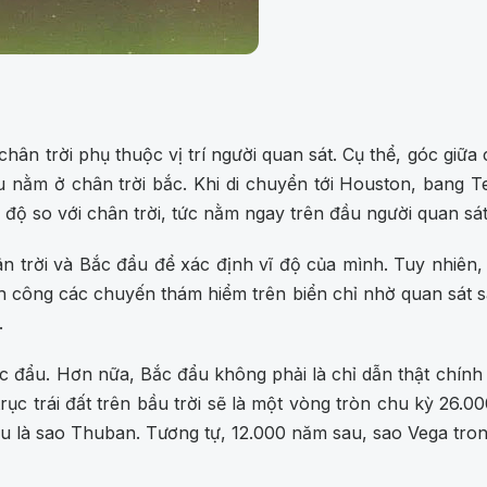
 chân trời phụ thuộc vị trí người quan sát. Cụ thể, góc giữ
u nằm ở chân trời bắc. Khi di chuyển tới Houston, bang T
độ so với chân trời, tức nằm ngay trên đầu người quan sát
 trời và Bắc đẩu để xác định vĩ độ của mình. Tuy nhiên, c
nh công các chuyến thám hiểm trên biển chỉ nhờ quan sát sao
.
đẩu. Hơn nữa, Bắc đẩu không phải là chỉ dẫn thật chính xá
c trái đất trên bầu trời sẽ là một vòng tròn chu kỳ 26.00
u là sao Thuban. Tương tự, 12.000 năm sau, sao Vega tron