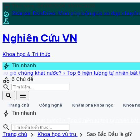
calendar_today
Thứ Năm, 06/08/2026
06/08/2026
local_fire_department
Skarper DiskDrive: Món phụ kiện giúp xe đạp chuyển
science
Nghiên Cứu VN
Khoa học & Tri thức
bolt
Tin nhanh
húng khát nước?
›
Top 6 hiện tượng tự nhiên bất thường sắ
category
6
Chủ đề
search
search
menu
Trang chủ
Công nghệ
Khám phá khoa học
Khoa họ
bolt
Tin nhanh
húng khát nước?
• Top 6 hiện tượng tự nhiên bất thường sắ
search
search
close
home
chevron_right
chevron_right
Trang chủ
Trang chủ
Khoa học vũ trụ
Sao Bắc Đẩu là gì?