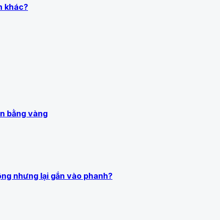
h khác?
àn bằng vàng
ộng nhưng lại gắn vào phanh?