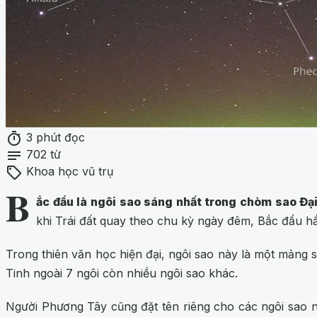
timer
3 phút đọc
notes
702 từ
sell
Khoa học vũ trụ
B
ắc đẩu là ngôi sao sáng nhất trong chòm sao Đại
khi Trái đất quay theo chu kỳ ngày đêm, Bắc đẩu h
Trong thiên văn học hiện đại, ngôi sao này là một mảng 
Tinh ngoài 7 ngôi còn nhiều ngôi sao khác.
Người Phương Tây cũng đặt tên riêng cho các ngôi sao n