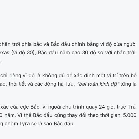
a chân trời phía bắc và Bắc đẩu chính bằng vĩ độ của người
exas (vĩ độ 30), Bắc đẩu nằm cao 30 độ so với chân trời.
.
hỉ riêng vĩ độ là không đủ để xác định một vị trí trên bề
, thời tiết và các dòng hải lưu,
“bài toán kinh độ”
từng là
c của cực Bắc, vì ngoài chu trình quay 24 giờ, trục Trái
0 năm. Vì thế Bắc đẩu cũng thay đổi theo thời gian. 5.000
g chòm Lyra sẽ là sao Bắc đẩu.