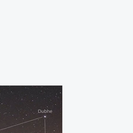
ức khỏe
201
Thế giới động vật
155
1001 bí ẩn
94
Công nghệ
hỏe
Thế giới