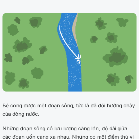
Bẻ cong được một đoạn sông, tức là đã đổi hướng chảy
của dòng nước.
Những đoạn sông có lưu lượng càng lớn, độ dài giữa
các đoạn uốn càng xa nhau. Nhưng có một điểm thú vị