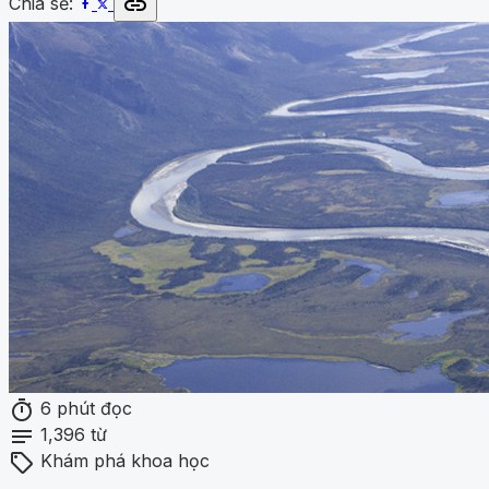
link
Chia sẻ:
timer
6 phút đọc
notes
1,396 từ
sell
Khám phá khoa học