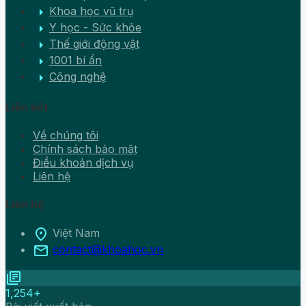
arrow_right
Khoa học vũ trụ
arrow_right
Y học - Sức khỏe
arrow_right
Thế giới động vật
arrow_right
1001 bí ẩn
arrow_right
Công nghệ
Liên kết
Về chúng tôi
Chính sách bảo mật
Điều khoản dịch vụ
Liên hệ
Liên hệ
location_on
Việt Nam
mail
contact@khoahoc.vn
library_books
1,254+