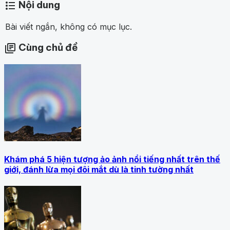
Nội dung
format_list_bulleted
Bài viết ngắn, không có mục lục.
Cùng chủ đề
library_books
Khám phá 5 hiện tượng ảo ảnh nổi tiếng nhất trên thế
giới, đánh lừa mọi đôi mắt dù là tinh tường nhất