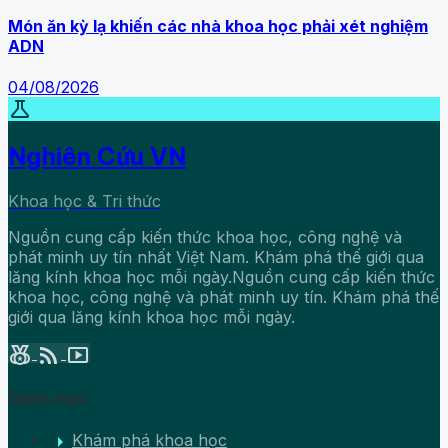
Món ăn kỳ lạ khiến các nhà khoa học phải xét nghiệm
ADN
04/08/2026
science
Nghiên Cứu VN
Khoa học & Tri thức
Nguồn cung cấp kiến thức khoa học, công nghệ và
phát minh uy tín nhất Việt Nam. Khám phá thế giới qua
lăng kính khoa học mỗi ngày.Nguồn cung cấp kiến thức
khoa học, công nghệ và phát minh uy tín. Khám phá thế
giới qua lăng kính khoa học mỗi ngày.
social_leaderboard
rss_feed
smart_display
Danh mục
arrow_right
Khám phá khoa học