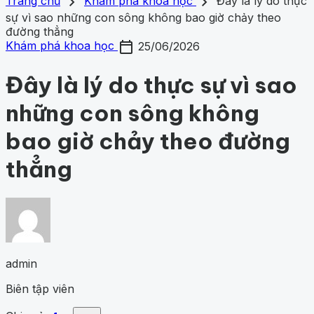
search
close
home
chevron_right
chevron_right
Trang chủ
Trang chủ
Khám phá khoa học
Đây là lý do thực
Chủ đề
sự vì sao những con sông không bao giờ chảy theo
Gợi ý danh mục
Khám phá khoa học
đường thẳng
424
Khoa học vũ trụ
259
Y học -
Khám phá khoa học
Khoa học vũ trụ
Y học - Sức k
calendar_today
Sức khỏe
201
Thế giới động vật
153
1001 bí ẩn
94
Công
Khám phá khoa học
25/06/2026
động vật
1001 bí ẩn
Công nghệ
nghệ
82
Đây là lý do thực sự vì sao
những con sông không
bao giờ chảy theo đường
thẳng
admin
Biên tập viên