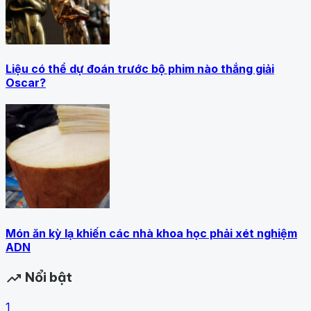
Liệu có thể dự đoán trước bộ phim nào thắng giải
Oscar?
Món ăn kỳ lạ khiến các nhà khoa học phải xét nghiệm
ADN
Nổi bật
trending_up
1