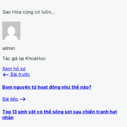
Sao Hỏa cũng có luôn…
admin
Tác giả tại KhoaHoc
Xem hồ sơ
west
Bài trước
Bom nguyên tử hoạt động như thế nào?
east
Bài tiếp
Top 13 sinh vật có thể sống sót sau chiến tranh hạt
nhân