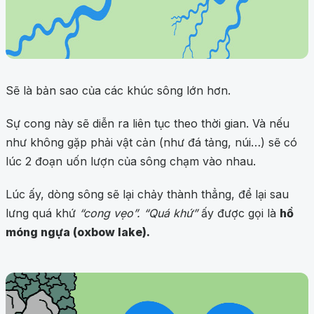
Sẽ là bản sao của các khúc sông lớn hơn.
Sự cong này sẽ diễn ra liên tục theo thời gian. Và nếu
như không gặp phải vật cản (như đá tảng, núi…) sẽ có
lúc 2 đoạn uốn lượn của sông chạm vào nhau.
Lúc ấy, dòng sông sẽ lại chảy thành thẳng, để lại sau
lưng quá khứ
“cong vẹo”. “Quá khứ”
ấy được gọi là
hồ
móng ngựa (oxbow lake).