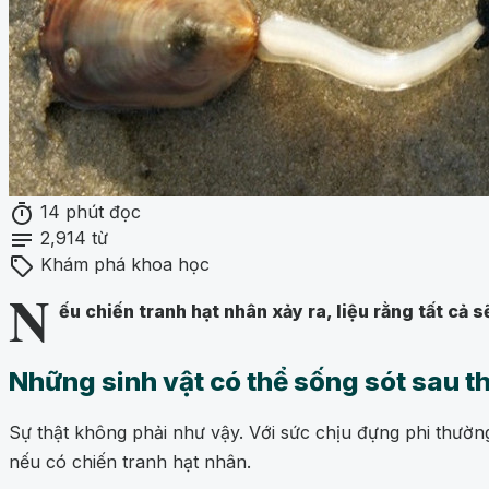
timer
14 phút đọc
notes
2,914 từ
sell
Khám phá khoa học
N
ếu chiến tranh hạt nhân xảy ra, liệu rằng tất cả 
Những sinh vật có thể sống sót sau 
Sự thật không phải như vậy. Với sức chịu đựng phi thường,
nếu có chiến tranh hạt nhân.