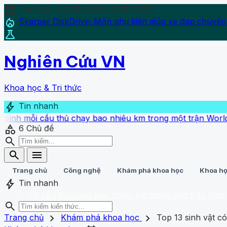
calendar_today
Thứ Sáu, 07/08/2026
07/08/2026
local_fire_department
Skarper DiskDrive: Món phụ kiện giúp xe đạp chuyển
science
Nghiên Cứu VN
Khoa học & Tri thức
bolt
Tin nhanh
cầu thủ chạy bao nhiêu km trong một trận World Cup?
›
Sa
category
6
Chủ đề
search
search
menu
Trang chủ
Công nghệ
Khám phá khoa học
Khoa họ
bolt
Tin nhanh
 cầu thủ chạy bao nhiêu km trong một trận World Cup?
• 
search
search
close
home
chevron_right
chevron_right
Trang chủ
Trang chủ
Khám phá khoa học
Top 13 sinh vật c