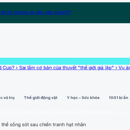
 động nhưng lại gắn vào phanh?
i lầm cơ bản của thuyết "thế giới giả lập"
›
Vụ án "gia tộc q
c vũ trụ
Thế giới động vật
Y học – Sức khỏe
1001 bí ẩn
Sai lầm cơ bản của thuyết "thế giới giả lập"
• Vụ án "gia tộc
ó thể sống sót sau chiến tranh hạt nhân