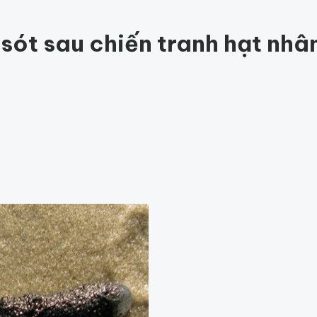
ức khỏe
202
Thế giới động vật
159
1001 bí ẩn
97
Công nghệ
hỏe
Thế giới
 sót sau chiến tranh hạt nhâ