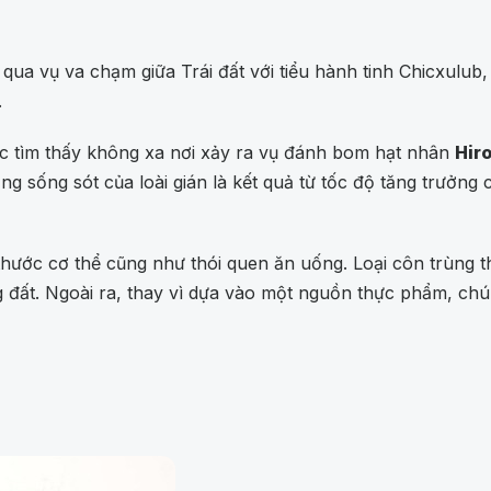
 qua vụ va chạm giữa Trái đất với tiểu hành tinh Chicxulu
.
 tìm thấy không xa nơi xảy ra vụ đánh bom hạt nhân
Hir
g sống sót của loài gián là kết quả từ tốc độ tăng trưởng 
ước cơ thể cũng như thói quen ăn uống. Loại côn trùng t
òng đất. Ngoài ra, thay vì dựa vào một nguồn thực phẩm, 