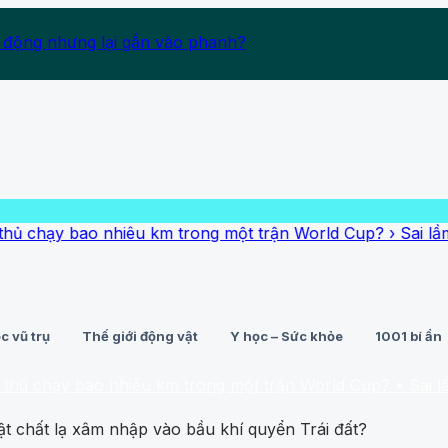
 động nhưng lại gắn vào phanh?
y bao nhiêu km trong một trận World Cup?
›
Sai lầm cơ bản 
c vũ trụ
Thế giới động vật
Y học – Sức khỏe
1001 bí ẩn
ạy bao nhiêu km trong một trận World Cup?
• Sai lầm cơ bả
vật chất lạ xâm nhập vào bầu khí quyển Trái đất?