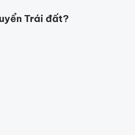
84
quyển Trái đất?