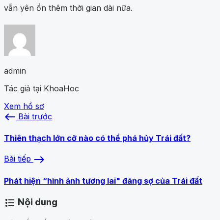
vẫn yên ổn thêm thời gian dài nữa.
admin
Tác giả tại KhoaHoc
Xem hồ sơ
west
Bài trước
Thiên thạch lớn cỡ nào có thể phá hủy Trái đất?
east
Bài tiếp
Phát hiện “hình ảnh tương lai" đáng sợ của Trái đất
Nội dung
format_list_bulleted