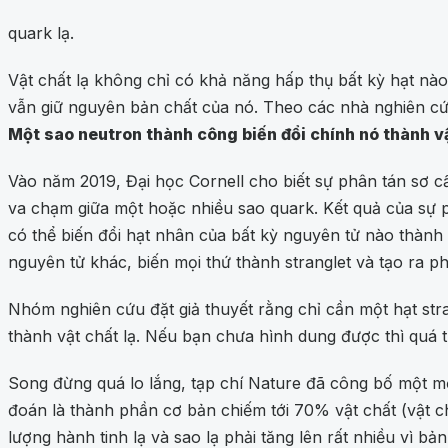
quark lạ.
Vật chất lạ không chỉ có khả năng hấp thụ bất kỳ hạt nào
vẫn giữ nguyên bản chất của nó. Theo các nhà nghiên cứu,
Một sao neutron thành công biến đổi chính nó thành vật
Vào năm 2019, Đại học Cornell cho biết sự phân tán sơ cấ
va chạm giữa một hoặc nhiều sao quark. Kết quả của sự phân
có thể biến đổi hạt nhân của bất kỳ nguyên tử nào thàn
nguyên tử khác, biến mọi thứ thành stranglet và tạo ra p
Nhóm nghiên cứu đặt giả thuyết rằng chỉ cần một hạt stra
thành vật chất lạ. Nếu bạn chưa hình dung được thì quá t
Song đừng quá lo lắng, tạp chí Nature đã công bố một mộ
đoán là thành phần cơ bản chiếm tới 70% vật chất (vật ch
lượng hành tinh lạ và sao lạ phải tăng lên rất nhiều vì