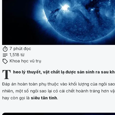
timer
7 phút đọc
notes
1,518 từ
sell
Khoa học vũ trụ
T
heo lý thuyết, vật chất lạ được sản sinh ra sau k
Đáp án hoàn toàn phụ thuộc vào khối lượng của ngôi sao đ
nhiên, một số ngôi sao lại có cái chết hoành tráng hơn v
hay còn gọi là
siêu tân tinh
.