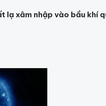
ức khỏe
202
Thế giới động vật
159
1001 bí ẩn
98
Công nghệ
hỏe
Thế giới
hất lạ xâm nhập vào bầu khí 