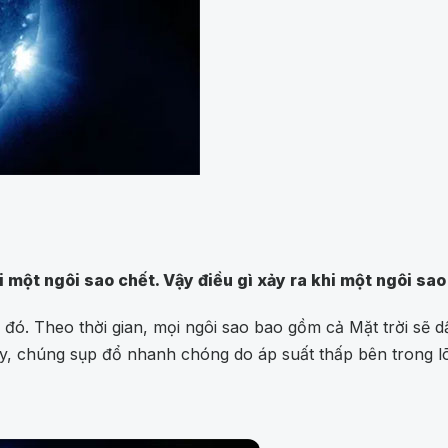
hi một ngôi sao chết. Vậy điều gì xảy ra khi một ngôi sa
ó. Theo thời gian, mọi ngôi sao bao gồm cả Mặt trời sẽ dầ
ậy, chúng sụp đổ nhanh chóng do áp suất thấp bên trong lõ