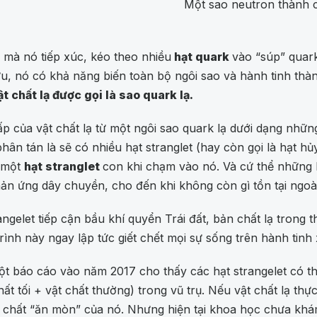
Một sao neutron thành c
 mà nó tiếp xúc, kéo theo nhiều
hạt quark
vào “súp” quark
 nó có khả năng biến toàn bộ ngôi sao và hành tinh thành v
 chất lạ được gọi là sao quark lạ.
p của vật chất lạ từ một ngôi sao quark lạ dưới dạng nhữn
 tán là sẽ có nhiều hạt stranglet (hay còn gọi là hạt hủy d
h một
hạt stranglet
con khi chạm vào nó. Và cứ thể những h
hản ứng dây chuyền, cho đến khi không còn gì tồn tại ngoài
ngelet tiếp cận bầu khí quyển Trái đất, bản chất lạ trong 
rình này ngay lập tức giết chết mọi sự sống trên hành tinh
t báo cáo vào năm 2017 cho thấy các hạt strangelet có th
ất tối + vật chất thường) trong vũ trụ. Nếu vật chất lạ t
 bản chất “ăn mòn” của nó. Nhưng hiện tại khoa học chưa k