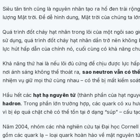
Siêu tân tinh cũng là nguyên nhân tạo ra hố đen trải rộng
lượng Mặt trời. Để dễ hình dung, Mặt trời của chúng ta l
Quá trình đốt cháy hạt nhân trong lõi của một ngôi sao 
sử dụng, quá trình đốt cháy hạt nhân dần trở nên không b
lực hút hấp dẫn của chính nó, cuối cùng có khả năng chu
Khả năng thứ hai là nếu lõi đủ cứng để chịu được lực hấp
nơi ánh sáng không thể thoát ra,
sao neutron vẫn có thể
nhiệm vụ giữ mọi thứ cùng nhau – có thể bị mất kiểm soát,
Hầu hết các
hạt hạ nguyên tử
(thành phần của hạt nguyên
hadron
. Trong phần lớn trường hợp, các quark có xu hư
vì bị ép quá chặt chẽ có thể tồn tại ở dạng “súp” – cấu 
Năm 2004, nhóm các nhà nghiên cứu tại Đại học Cornell đ
gồm các quark lạ – loại quark hoàn hảo về mặt nguyên tử