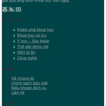
giới qua lăng kính khoa học mỗi ngày.
social_leaderboard
rss_feed
smart_display
Danh mục
arrow_right
Khám phá khoa học
arrow_right
Khoa học vũ trụ
arrow_right
Y học - Sức khỏe
arrow_right
Thế giới động vật
arrow_right
1001 bí ẩn
arrow_right
Công nghệ
Liên kết
Về chúng tôi
Chính sách bảo mật
Điều khoản dịch vụ
Liên hệ
Liên hệ