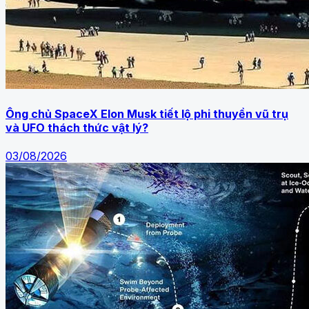
Ông chủ SpaceX Elon Musk tiết lộ phi thuyền vũ trụ
và UFO thách thức vật lý?
03/08/2026