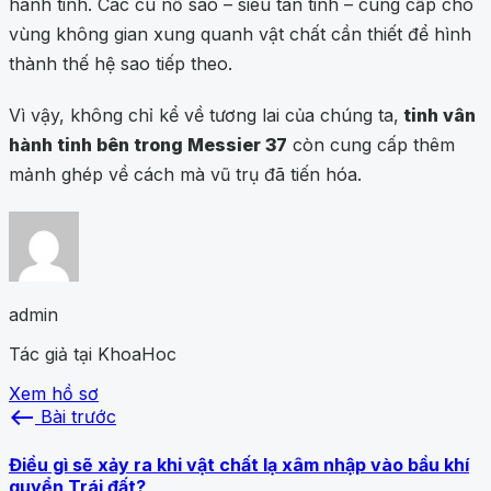
hành tinh. Các cú nổ sao – siêu tân tinh – cung cấp cho
vùng không gian xung quanh vật chất cần thiết để hình
thành thế hệ sao tiếp theo.
Vì vậy, không chỉ kể về tương lai của chúng ta,
tinh vân
hành tinh bên trong Messier 37
còn cung cấp thêm
mảnh ghép về cách mà vũ trụ đã tiến hóa.
admin
Tác giả tại KhoaHoc
Xem hồ sơ
west
Bài trước
Điều gì sẽ xảy ra khi vật chất lạ xâm nhập vào bầu khí
quyển Trái đất?