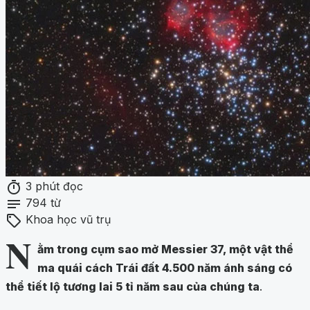
timer
3 phút đọc
notes
794 từ
sell
Khoa học vũ trụ
N
ằm trong cụm sao mở Messier 37, một vật thể
ma quái cách Trái đất 4.500 năm ánh sáng có
thể tiết lộ tương lai 5 tỉ năm sau của chúng ta
.