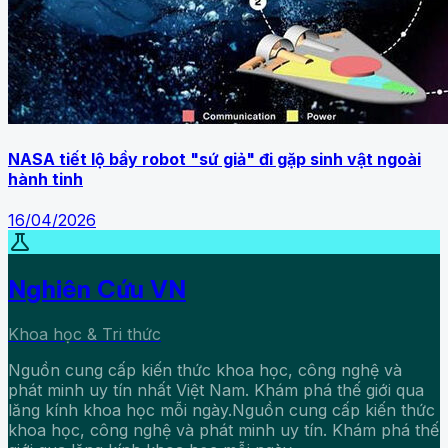
NASA tiết lộ bầy robot "sứ giả" đi gặp sinh vật ngoài
hành tinh
16/04/2026
science
Nghiên Cứu VN
Khoa học & Tri thức
Nguồn cung cấp kiến thức khoa học, công nghệ và
phát minh uy tín nhất Việt Nam. Khám phá thế giới qua
lăng kính khoa học mỗi ngày.Nguồn cung cấp kiến thức
khoa học, công nghệ và phát minh uy tín. Khám phá thế