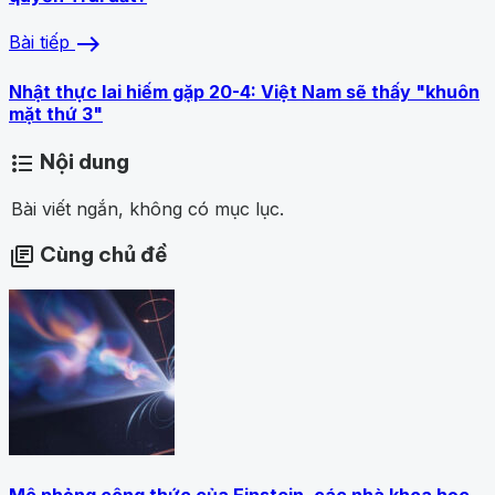
east
Bài tiếp
Nhật thực lai hiếm gặp 20-4: Việt Nam sẽ thấy "khuôn
mặt thứ 3"
Nội dung
format_list_bulleted
Bài viết ngắn, không có mục lục.
Cùng chủ đề
library_books
Mô phỏng công thức của Einstein, các nhà khoa học