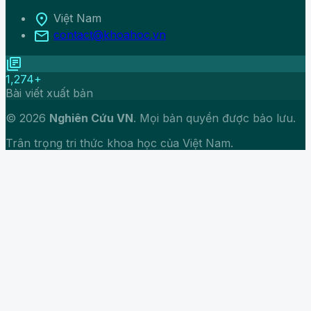
location_on
Việt Nam
mail
contact@khoahoc.vn
library_books
1,274+
Bài viết xuất bản
© 2026
Nghiên Cứu VN
. Mọi bản quyền được bảo lưu.
Trân trọng tri thức khoa học của Việt Nam.