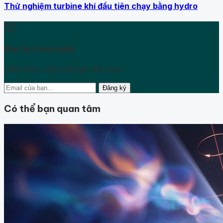
Thử nghiệm turbine khí đầu tiên chạy bằng hydro
mark_email_read
Bản tin công nghệ
Kiến thức mới nhất gửi đến bạn.
Đăng ký
Có thể bạn quan tâm