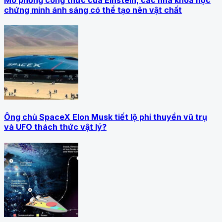
chứng minh ánh sáng có thể tạo nên vật chất
Ông chủ SpaceX Elon Musk tiết lộ phi thuyền vũ trụ
và UFO thách thức vật lý?