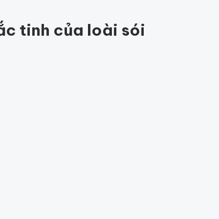
84
c tinh của loài sói