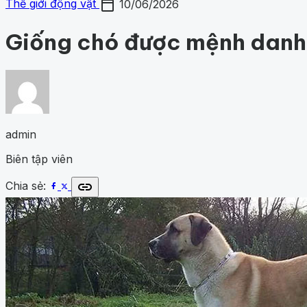
calendar_today
Chủ đề
Thế giới động vật
10/06/2026
Gợi ý danh mục
Khám phá khoa học
427
Khoa học vũ trụ
260
Y học - S
Khám phá khoa học
Khoa học vũ trụ
Y học - Sức k
động vật
1001 bí ẩn
Công nghệ
Giống chó được mệnh danh “
admin
Biên tập viên
link
Chia sẻ: