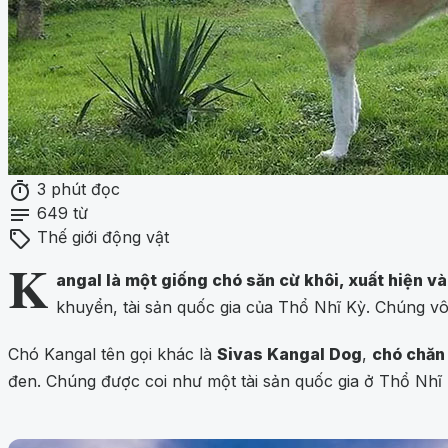
timer
3 phút đọc
notes
649 từ
sell
Thế giới động vật
K
angal là một giống chó săn cừ khôi, xuất hiện v
khuyển, tài sản quốc gia của Thổ Nhĩ Kỳ. Chúng vô
Chó Kangal tên gọi khác là
Sivas Kangal Dog
,
chó chăn
đen. Chúng được coi như một tài sản quốc gia ở Thổ Nhĩ 