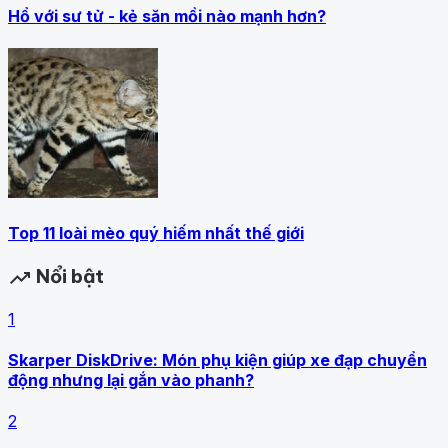
Hổ với sư tử - kẻ săn mồi nào mạnh hơn?
Top 11 loài mèo quý hiếm nhất thế giới
Nổi bật
trending_up
1
Skarper DiskDrive: Món phụ kiện giúp xe đạp chuyển
động nhưng lại gắn vào phanh?
2