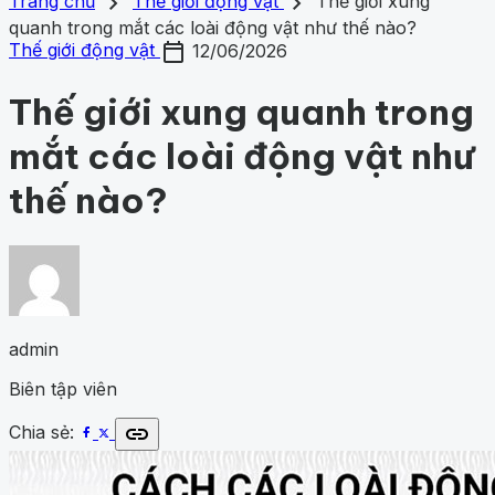
search
close
home
chevron_right
chevron_right
Trang chủ
Trang chủ
Thế giới động vật
Thế giới xung
Chủ đề
quanh trong mắt các loài động vật như thế nào?
Gợi ý danh mục
calendar_today
Khám phá khoa học
424
Khoa học vũ trụ
259
Y học -
Thế giới động vật
12/06/2026
Khám phá khoa học
Khoa học vũ trụ
Y học - Sức k
Sức khỏe
201
Thế giới động vật
153
1001 bí ẩn
94
Công
động vật
1001 bí ẩn
Công nghệ
nghệ
82
Thế giới xung quanh trong
mắt các loài động vật như
thế nào?
admin
Biên tập viên
link
Chia sẻ: