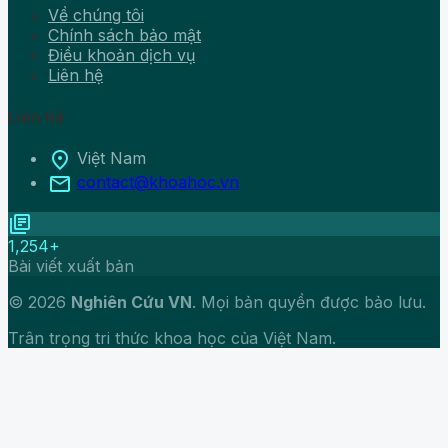
Về chúng tôi
Chính sách bảo mật
Điều khoản dịch vụ
Liên hệ
Liên hệ
location_on
Việt Nam
mail
contact@khoahoc.vn
library_books
1,254+
Bài viết xuất bản
© 2026
Nghiên Cứu VN
. Mọi bản quyền được bảo lưu.
Trân trọng tri thức khoa học của Việt Nam.