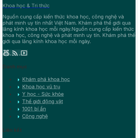
Khoa học & Tri thức
Nguồn cung cấp kiến thức khoa học, công nghệ và
phát minh uy tín nhất Việt Nam. Khám phá thế giới qua
lăng kính khoa học mỗi ngày.Nguồn cung cấp kiến thức
khoa học, công nghệ và phát minh uy tín. Khám phá thế
giới qua lăng kính khoa học mỗi ngày.
social_leaderboard
rss_feed
smart_display
Danh mục
arrow_right
Khám phá khoa học
arrow_right
Khoa học vũ trụ
arrow_right
Y học - Sức khỏe
arrow_right
Thế giới động vật
arrow_right
1001 bí ẩn
arrow_right
Công nghệ
Liên kết