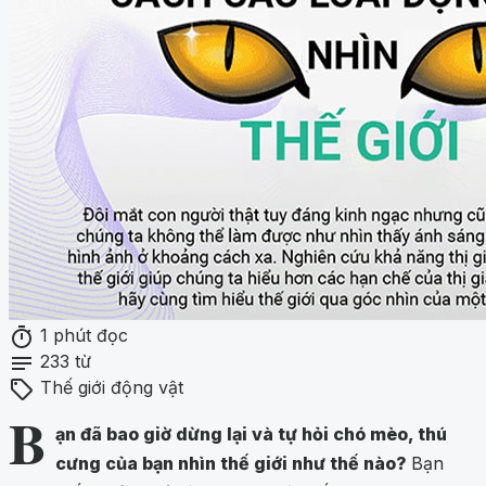
timer
1 phút đọc
notes
233 từ
sell
Thế giới động vật
B
ạn đã bao giờ dừng lại và tự hỏi chó mèo, thú
cưng của bạn nhìn thế giới như thế nào?
Bạn