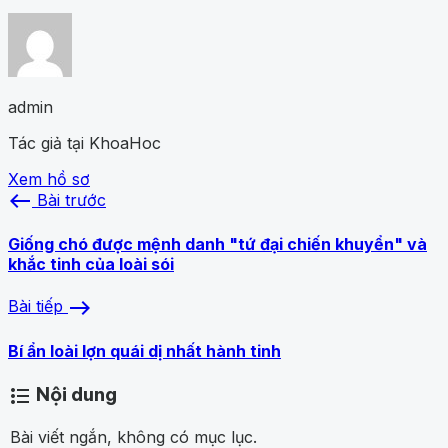
admin
Tác giả tại KhoaHoc
Xem hồ sơ
west
Bài trước
Giống chó được mệnh danh "tứ đại chiến khuyển" và
khắc tinh của loài sói
east
Bài tiếp
Bí ẩn loài lợn quái dị nhất hành tinh
Nội dung
format_list_bulleted
Bài viết ngắn, không có mục lục.