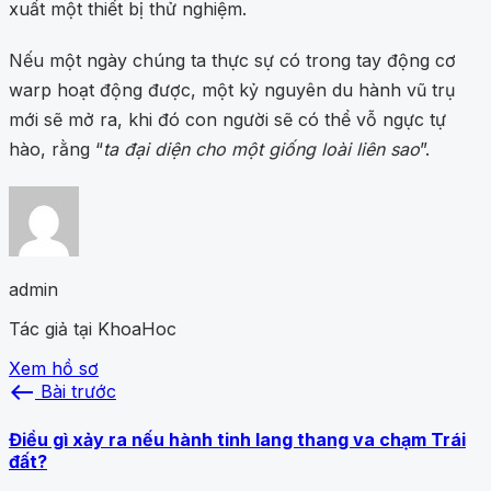
xuất một thiết bị thử nghiệm.
Nếu một ngày chúng ta thực sự có trong tay động cơ
warp hoạt động được, một kỷ nguyên du hành vũ trụ
mới sẽ mở ra, khi đó con người sẽ có thể vỗ ngực tự
hào, rằng “
ta đại diện cho một giống loài liên sao
”.
admin
Tác giả tại KhoaHoc
Xem hồ sơ
west
Bài trước
Điều gì xảy ra nếu hành tinh lang thang va chạm Trái
đất?