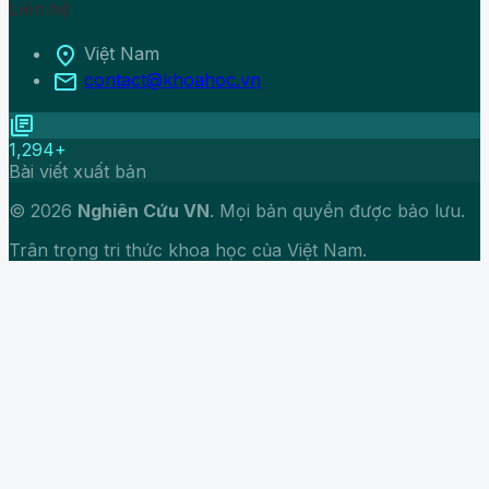
Liên hệ
location_on
Việt Nam
mail
contact@khoahoc.vn
library_books
1,294+
Bài viết xuất bản
© 2026
Nghiên Cứu VN
. Mọi bản quyền được bảo lưu.
Trân trọng tri thức khoa học của Việt Nam.