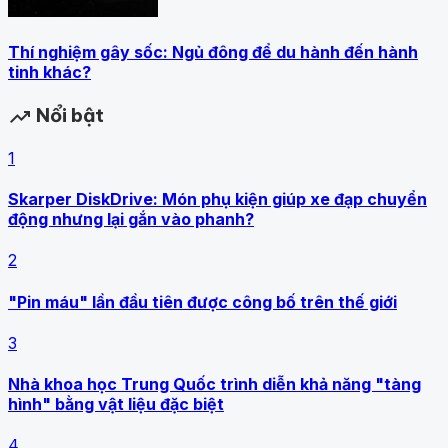
Thí nghiệm gây sốc: Ngủ đông để du hành đến hành
tinh khác?
Nổi bật
trending_up
1
Skarper DiskDrive: Món phụ kiện giúp xe đạp chuyển
động nhưng lại gắn vào phanh?
2
"Pin máu" lần đầu tiên được công bố trên thế giới
3
Nhà khoa học Trung Quốc trình diễn khả năng "tàng
hình" bằng vật liệu đặc biệt
4