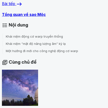
east
Bài tiếp
Tổng quan về sao Mộc
Nội dung
format_list_bulleted
Khái niệm động cơ warp truyền thống
Khái niệm “mật độ năng lượng âm” kỳ lạ
Một hướng đi mới cho công nghệ động cơ warp
Cùng chủ đề
library_books