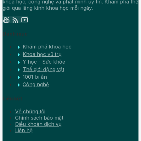
khoa học, công nghệ và phát minh uy tín. Khám phá thế
giới qua lăng kính khoa học mỗi ngày.
social_leaderboard
rss_feed
smart_display
Danh mục
arrow_right
Khám phá khoa học
arrow_right
Khoa học vũ trụ
arrow_right
Y học - Sức khỏe
arrow_right
Thế giới động vật
arrow_right
1001 bí ẩn
arrow_right
Công nghệ
Liên kết
Về chúng tôi
Chính sách bảo mật
Điều khoản dịch vụ
Liên hệ