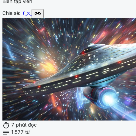
Biên tập viên
link
Chia sẻ:
timer
7 phút đọc
notes
1,577 từ