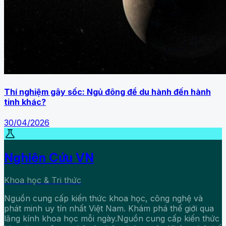
Thí nghiệm gây sốc: Ngủ đông để du hành đến hành
tinh khác?
30/04/2026
science
Nghiên Cứu VN
Khoa học & Tri thức
Nguồn cung cấp kiến thức khoa học, công nghệ và
phát minh uy tín nhất Việt Nam. Khám phá thế giới qua
lăng kính khoa học mỗi ngày.Nguồn cung cấp kiến thức