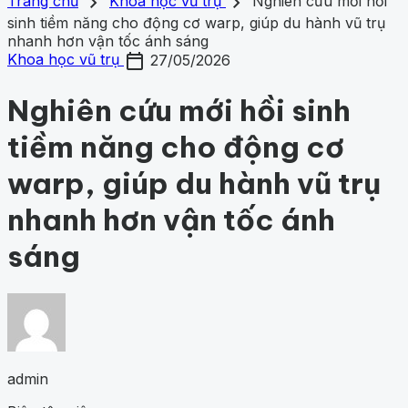
search
close
home
chevron_right
chevron_right
Trang chủ
Trang chủ
Khoa học vũ trụ
Nghiên cứu mới hồi
Chủ đề
sinh tiềm năng cho động cơ warp, giúp du hành vũ trụ
Gợi ý danh mục
Khám phá khoa học
nhanh hơn vận tốc ánh sáng
439
Khoa học vũ trụ
264
Y học -
Khám phá khoa học
Khoa học vũ trụ
Y học - Sức k
calendar_today
Sức khỏe
205
Thế giới động vật
162
1001 bí ẩn
99
Công
Khoa học vũ trụ
27/05/2026
động vật
1001 bí ẩn
Công nghệ
nghệ
84
Nghiên cứu mới hồi sinh
tiềm năng cho động cơ
warp, giúp du hành vũ trụ
nhanh hơn vận tốc ánh
sáng
admin