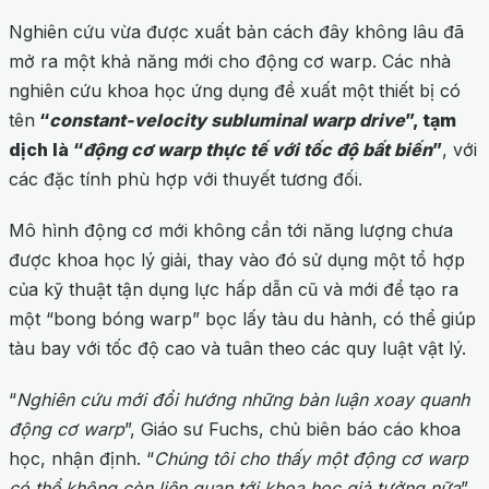
Nghiên cứu vừa được xuất bản cách đây không lâu đã
mở ra một khả năng mới cho động cơ warp. Các nhà
nghiên cứu khoa học ứng dụng đề xuất một thiết bị có
tên
“
constant-velocity subluminal warp drive
”, tạm
dịch là “
động cơ warp thực tế với tốc độ bất biến
”
, với
các đặc tính phù hợp với thuyết tương đối.
Mô hình động cơ mới không cần tới năng lượng chưa
được khoa học lý giải, thay vào đó sử dụng một tổ hợp
của kỹ thuật tận dụng lực hấp dẫn cũ và mới để tạo ra
một “bong bóng warp” bọc lấy tàu du hành, có thể giúp
tàu bay với tốc độ cao và tuân theo các quy luật vật lý.
“
Nghiên cứu mới đổi hướng những bàn luận xoay quanh
động cơ warp
”, Giáo sư Fuchs, chủ biên báo cáo khoa
học, nhận định. “
Chúng tôi cho thấy một động cơ warp
có thể không còn liên quan tới khoa học giả tưởng nữa
”.