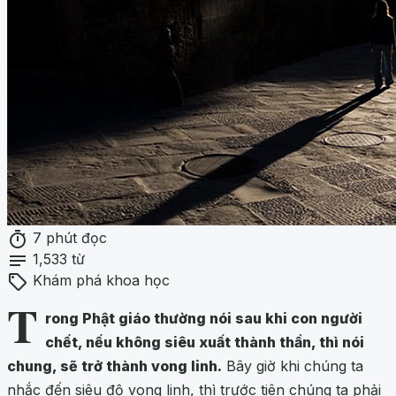
timer
7 phút đọc
notes
1,533 từ
sell
Khám phá khoa học
T
rong Phật giáo thường nói sau khi con người
chết, nếu không siêu xuất thành thần, thì nói
chung, sẽ trở thành vong linh.
Bây giờ khi chúng ta
nhắc đến siêu độ vong linh, thì trước tiên chúng ta phải