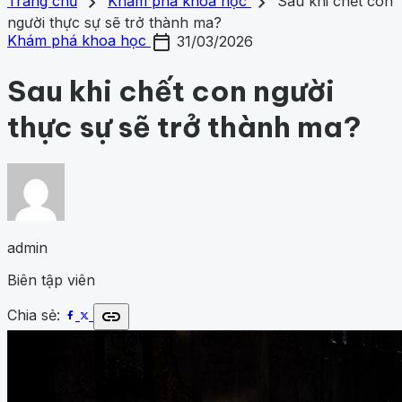
search
close
home
chevron_right
chevron_right
Trang chủ
Trang chủ
Khám phá khoa học
Sau khi chết con
Chủ đề
người thực sự sẽ trở thành ma?
Gợi ý danh mục
calendar_today
Khám phá khoa học
424
Khoa học vũ trụ
260
Y học -
Khám phá khoa học
31/03/2026
Khám phá khoa học
Khoa học vũ trụ
Y học - Sức k
Sức khỏe
202
Thế giới động vật
157
1001 bí ẩn
97
Công
động vật
1001 bí ẩn
Công nghệ
nghệ
83
Sau khi chết con người
thực sự sẽ trở thành ma?
admin
Biên tập viên
link
Chia sẻ: