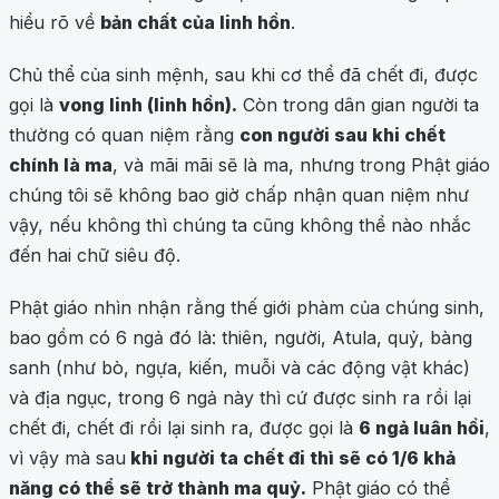
hiểu rõ về
bản chất của linh hồn
.
Chủ thể của sinh mệnh, sau khi cơ thể đã chết đi, được
gọi là
vong linh (linh hồn).
Còn trong dân gian người ta
thường có quan niệm rằng
con người sau khi chết
chính là ma
, và mãi mãi sẽ là ma, nhưng trong Phật giáo
chúng tôi sẽ không bao giờ chấp nhận quan niệm như
vậy, nếu không thì chúng ta cũng không thể nào nhắc
đến hai chữ siêu độ.
Phật giáo nhìn nhận rằng thế giới phàm của chúng sinh,
bao gồm có 6 ngả đó là: thiên, người, Atula, quỷ, bàng
sanh (như bò, ngựa, kiến, muỗi và các động vật khác)
và địa ngục, trong 6 ngả này thì cứ được sinh ra rồi lại
chết đi, chết đi rồi lại sinh ra, được gọi là
6 ngả luân hồi
,
vì vậy mà sau
khi người ta chết đi thì sẽ có 1/6 khả
năng có thể sẽ trở thành ma quỷ.
Phật giáo có thể