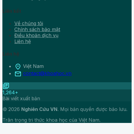
Liên kết
Về chúng tôi
Chính sách bảo mật
Điều khoản dịch vụ
Liên hệ
Liên hệ
location_on
Việt Nam
mail
contact@khoahoc.vn
library_books
1,264+
Bài viết xuất bản
© 2026
Nghiên Cứu VN
. Mọi bản quyền được bảo lưu.
Trân trọng tri thức khoa học của Việt Nam.