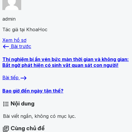
admin
Tác giả tại KhoaHoc
Xem hồ sơ
west
Bài trước
Thí nghiệm bí ẩn vén bức màn thời gian và không gian:
Bất ngờ phát hiện có sinh vật quan sát con người!
east
Bài tiếp
Bao giờ đến ngày tận thế?
Nội dung
format_list_bulleted
Bài viết ngắn, không có mục lục.
Cùng chủ đề
library_books