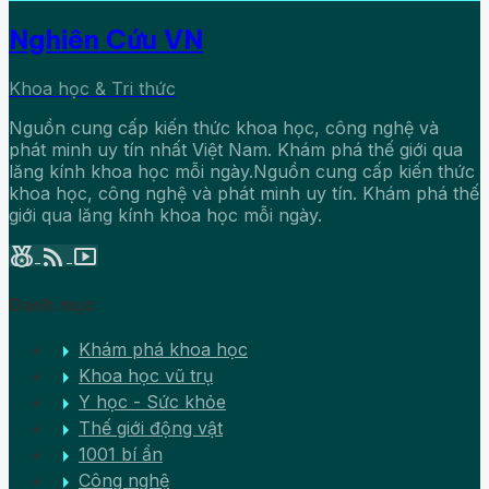
Nghiên Cứu VN
Khoa học & Tri thức
Nguồn cung cấp kiến thức khoa học, công nghệ và
phát minh uy tín nhất Việt Nam. Khám phá thế giới qua
lăng kính khoa học mỗi ngày.Nguồn cung cấp kiến thức
khoa học, công nghệ và phát minh uy tín. Khám phá thế
giới qua lăng kính khoa học mỗi ngày.
social_leaderboard
rss_feed
smart_display
Danh mục
arrow_right
Khám phá khoa học
arrow_right
Khoa học vũ trụ
arrow_right
Y học - Sức khỏe
arrow_right
Thế giới động vật
arrow_right
1001 bí ẩn
arrow_right
Công nghệ