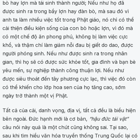
bò hay lợn mà tái sinh thành người; Nếu như họ đã
được sinh ra trong bầy lợn hay đàn bò, mà sau đó vì
anh ta làm nhiều việc tốt trong Phật giáo, nó chỉ có thể
cải thiện điều kiện sống của con bò hoặc lợn, vì đó mà
có một chế độ ăn phong phú, không bị làm việc cực
khổ, và thậm chí làm giảm nỗi đau bị giết do dao, được
người phóng sinh. Nếu như được sinh ra trong nhân
gian, thì họ sẽ có được sức khỏe tốt, gia đình và bạn bè
yêu mến, sự nghiệp thành công thuận lợi. Nếu như
được siêu thoát đến tây phương cực lạc, thì việc đó còn
có thể khiến cho lớp hoa sen của họ tăng cao, sớm
ngày trở thành một vị Phật.
Tất cả của cải, danh vọng, địa vị, tất cả đều là biểu hiện
bên ngoài. Đức hạnh mới là cơ bản,
“hậu đức tái vật”
câu nói này quả là một chút cũng không sai. Tại sao,
sau khi tìm hiểu văn hóa truyền thống Trung Quốc lại có